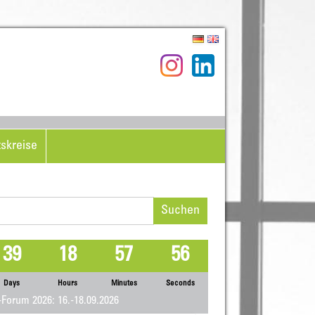
tskreise
hen
h:
39
18
57
56
Days
Hours
Minutes
Seconds
Forum 2026: 16.-18.09.2026