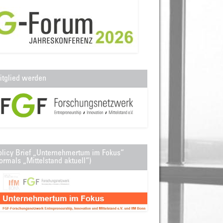
itglied werden
olicy Brief „Unternehmertum im Fokus“
ormals „Mittelstand aktuell“)