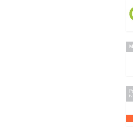
M
P
(v