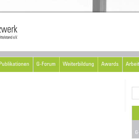
Skip to content
ublikationen
G-Forum
Weiterbildung
Awards
Arbei
Suc
nac
G-