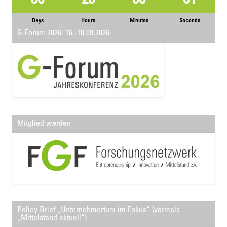
38
20
00
01
Days
Hours
Minutes
Seconds
G-Forum 2026: 16.-18.09.2026
Mitglied werden
Policy Brief „Unternehmertum im Fokus“ (vormals
„Mittelstand aktuell“)