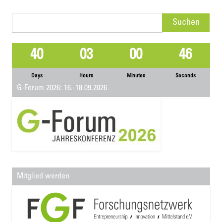
Suchen
nach:
40
03
00
46
Days
Hours
Minutes
Seconds
G-Forum 2026: 16.-18.09.2026
Mitglied werden