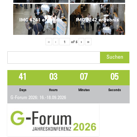
IMG 6241 ergebnis
IMG 6242 ergebnis
«
‹
of
5
›
»
Suchen
nach:
41
03
07
05
Days
Hours
Minutes
Seconds
G-Forum 2026: 16.-18.09.2026